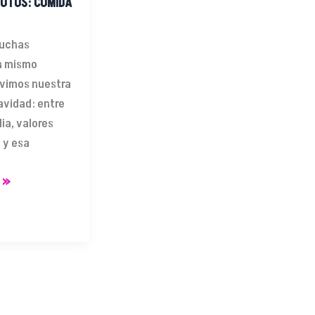
FOTOS: COMIDA
muchas
un mismo
ivimos nuestra
avidad: entre
ia, valores
 y esa
 »