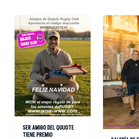
SER
GALERÍA
AMIGO
DE
DEL
FOTOS:
QUIJOTE
COMIDA
TIENE
DE
PREMIO
NAVIDAD
SER AMIGO DEL QUIJOTE
TIENE PREMIO