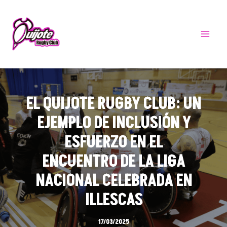
Ir
Main
al
Menu
contenido
EL QUIJOTE RUGBY CLUB: UN
EJEMPLO DE INCLUSIÓN Y
ESFUERZO EN EL
ENCUENTRO DE LA LIGA
NACIONAL CELEBRADA EN
ILLESCAS
17/03/2025