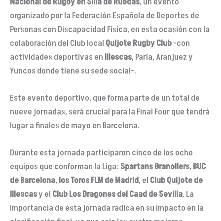
Nacional de Rugby en Silla de Ruedas
, un evento
organizado por la Federación Española de Deportes de
Personas con Discapacidad Física, en esta ocasión con la
colaboración del Club local
Quijote Rugby Club
-con
actividades deportivas en
Illescas
, Parla, Aranjuez y
Yuncos donde tiene su sede social-.
Este evento deportivo, que forma parte de un total de
nueve jornadas, será crucial para la Final Four que tendrá
lugar a finales de mayo en Barcelona.
Durante esta jornada participaron cinco de los ocho
equipos que conforman la Liga:
Spartans
Granollers
,
BUC
de Barcelona
,
los Toros FLM de Madrid
, el
Club Quijote de
Illescas
y el
Club Los Dragones del
Caad
de Sevilla
. La
importancia de esta jornada radica en su impacto en la