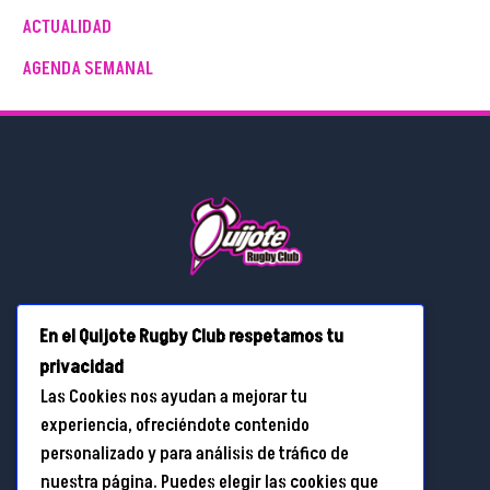
ACTUALIDAD
AGENDA SEMANAL
Calle Real, 3, Yuncos (Toledo)
En el Quijote Rugby Club respetamos tu
privacidad
Las Cookies nos ayudan a mejorar tu
info@quijoterugby.es
experiencia, ofreciéndote contenido
personalizado y para análisis de tráfico de
+34 685 74 85 02
nuestra página. Puedes elegir las cookies que