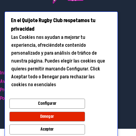
Calle Real, 3, Yuncos (Toledo)
En el Quijote Rugby Club respetamos tu
privacidad
Las Cookies nos ayudan a mejorar tu
info@quijoterugby.es
experiencia, ofreciéndote contenido
personalizado y para análisis de tráfico de
+34 685 74 85 02
nuestra página. Puedes elegir las cookies que
quieres permitir marcando Configurar. Click
Inicio
Aceptar todo o Denegar para rechazar las
Aviso Legal
cookies no esenciales
Protección de datos
Política de cookies
Configurar
Denegar
Aceptar